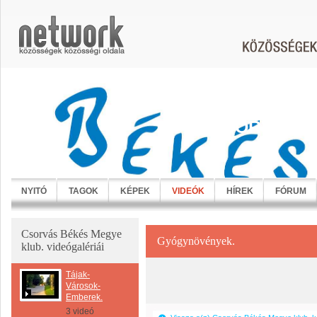
CSORVÁS B
NYITÓ
TAGOK
KÉPEK
VIDEÓK
HÍREK
FÓRUM
Csorvás Békés Megye
Gyógynövények.
klub. videógalériái
Tájak-
Városok-
Emberek.
3 videó