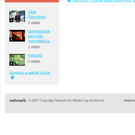
Vissza a(z) Csorvás Békés Megye klub. 
Világ
Panoráma.
2 videó
Ismerkedjünk
meg más
megyékkel is.
1 videó
Parlagfű.
2 videó
Böngéssz a galériák között!
© 2007 Copyright Network.hu Minden jog fenntartva.
Impre