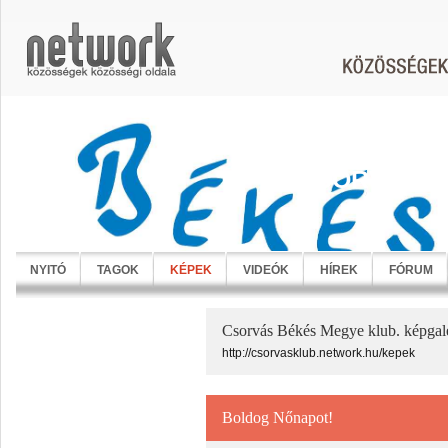
CSORVÁS B
NYITÓ
TAGOK
KÉPEK
VIDEÓK
HÍREK
FÓRUM
Csorvás Békés Megye klub. képgalé
http://csorvasklub.network.hu/kepek
Boldog Nőnapot!