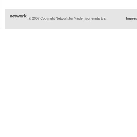
© 2007 Copyright Network.hu Minden jog fenntartva.
Impre